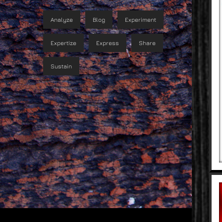
Analyze
Blog
Experiment
Expertize
Express
Share
Sustain