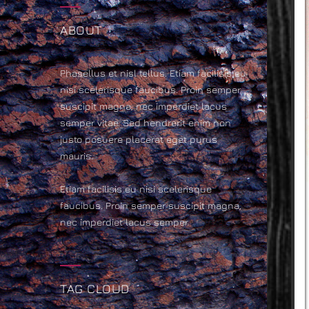
ABOUT
Phasellus et nisl tellus. Etiam facilisis eu
nisi scelerisque faucibus. Proin semper
suscipit magna, nec imperdiet lacus
semper vitae. Sed hendrerit enim non
justo posuere placerat eget purus
mauris.
Etiam facilisis eu nisi scelerisque
faucibus. Proin semper suscipit magna,
nec imperdiet lacus semper.
TAG CLOUD