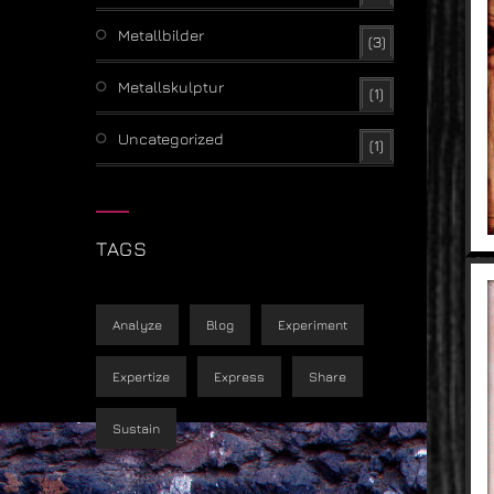
Metallbilder
(3)
Metallskulptur
(1)
Uncategorized
(1)
TAGS
Analyze
Blog
Experiment
Expertize
Express
Share
Sustain