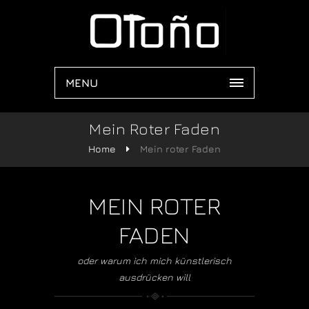
MENU
Mein Roter Faden
Home
Mein roter Faden
MEIN ROTER
FADEN
oder warum ich mich künstlerisch
ausdrücken will