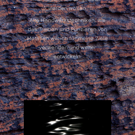
werden wollen.
Alte Handwerkstechniken, wie
das Treiben und Punzieren von
Metallen will ich für meine Ziele
verwenden und weiter
entwickeln.