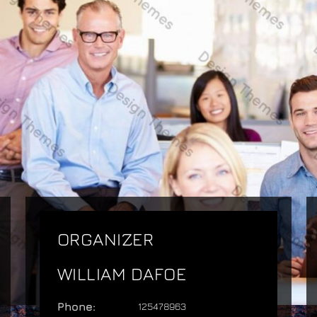
ORGANIZER
WILLIAM DAFOE
Phone:
125478963