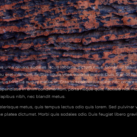
tae urna ornare, sodales lacus lobortis, dictum risus. Donec ut tellus
 erat interdum, finibus ligula vitae, lobortis metus. Duis blandit faci
 fringilla augue mattis at. Cras in scelerisque diam, nec ornare nisl.
pendisse in enim condimentum, porta neque quis, facilisis nisl. Mor
dapibus nibh, nec blandit metus.
scelerisque metus, quis tempus lectus odio quis lorem. Sed pulvinar 
e platea dictumst. Morbi quis sodales odio. Duis feugiat libero gravid