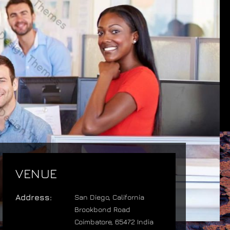
VENUE
Address:
San Diego, California
Brookbond Road
Coimbatore
,
65472
India