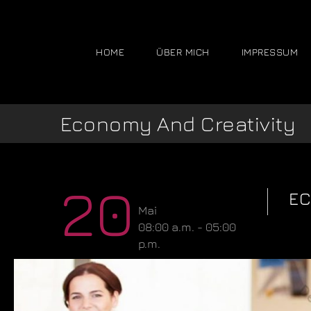
HOME
ÜBER MICH
IMPRESSUM
Economy And Creativity
20
EC
Mai
08:00 a.m. - 05:00
p.m.