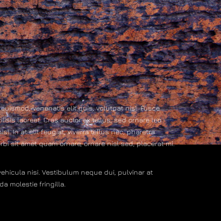
 euismod, venenatis elit quis, volutpat nisl. Fusce
lisis laoreet. Cras auctor ex tellus, sed ornare leo
 In at elit feugiat, viverra tellus nec, pharetra
bi sit amet quam ornare, ornare nisl sed, placerat mi.
vehicula nisi. Vestibulum neque dui, pulvinar at
a molestie fringilla.