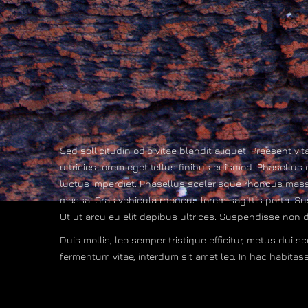
Sed sollicitudin odio vitae blandit aliquet. Praesent vi
ultricies lorem eget tellus finibus euismod. Phasellus eu
luctus imperdiet. Phasellus scelerisque rhoncus massa, a
massa. Cras vehicula rhoncus lorem sagittis porta. Sus
Ut ut arcu eu elit dapibus ultrices. Suspendisse non 
Duis mollis, leo semper tristique efficitur, metus dui 
fermentum vitae, interdum sit amet leo. In hac habitass